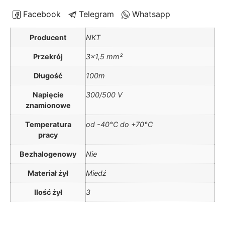
Facebook
Telegram
Whatsapp
Producent
NKT
Przekrój
3×1,5 mm²
Długość
100m
Napięcie
300/500 V
znamionowe
Temperatura
od -40°C do +70°C
pracy
Bezhalogenowy
Nie
Materiał żył
Miedź
Ilość żył
3